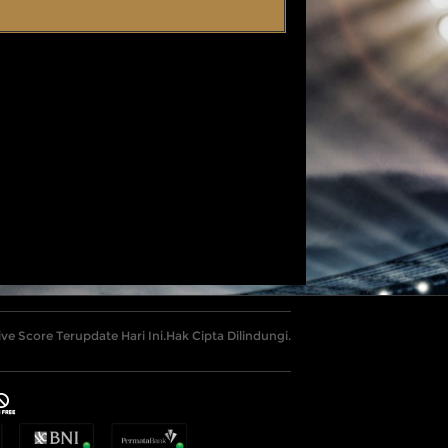
e Score Terupdate Hari Ini.Hak Cipta Dilindungi.