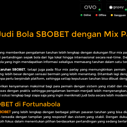
 Judi Bola SBOBET dengan Mix Pa
g memberikan pengalaman taruhan lebih lengkap dengan dukungan fitur mix parlay 
ertandingan sepak bola dari liga lokal hingga internasional secara real-time. 
 bola yang ingin mendapatkan informasi sekaligus memasang taruhan dalam satu t
taruhan SBOBET
, tetapi juga pada fitur mix parlay yang memungkinkan pemai
g lebih besar dengan sensasi bermain yang lebih menantang. Ditambah lagi dengan
a perlu berpindah platform, sehingga setiap keputusan taruhan bisa dibuat deng
berikan kenyamanan maksimal bagi para pemain dengan sistem yang stabil dan
akses dengan praktis sehingga pengalaman bermain menjadi lebih menyenangkan
 solusi lengkap bagi siapa saja yang ingin menikmati judi bola secara lebih modern
BET di Fortunabola
SBOBET
yang lebih lengkap dengan berbagai pilihan pasaran taruhan yang bisa 
a tersedia dengan tampilan yang responsif dan sistem yang stabil. Dengan duk
bih fokus dalam menentukan pilihan berdasarkan pertandingan yang sedang berla