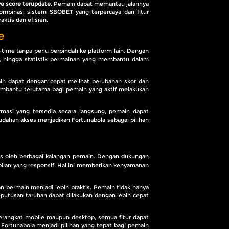
ve score terupdate
. Pemain dapat memantau jalannya
kombinasi sistem SBOBET yang terpercaya dan fitur
ktis dan efisien.
e
ime tanpa perlu berpindah ke platform lain. Dengan
u, hingga statistik permainan yang membantu dalam
in dapat dengan cepat melihat perubahan skor dan
embantu terutama bagi pemain yang aktif melakukan
asi yang tersedia secara langsung, pemain dapat
dahan akses menjadikan Fortunabola sebagai pilihan
es oleh berbagai kalangan pemain. Dengan dukungan
pilan yang responsif. Hal ini memberikan kenyamanan
bermain menjadi lebih praktis. Pemain tidak hanya
eputusan taruhan dapat dilakukan dengan lebih cepat
 perangkat mobile maupun desktop, semua fitur dapat
 Fortunabola menjadi pilihan yang tepat bagi pemain