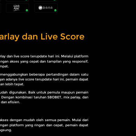
rlay dan Live Score
dan live score terupdate hari ini. Melalui platform
Dengan akses yang cepat dan tampilan yang responsif,
empat.
n menggabungkan beberapa pertandingan dalam satu
 adanya live score terupdate hari ini, pemain dapat
an lebih tepat.
 mudah digunakan. Baik untuk pemula maupun pemain
. Dengan kombinasi taruhan SBOBET, mix parlay, dan
 dan efisien.
diakses dengan mudah oleh semua pemain. Mulai dari
ungan platform yang ringan dan cepat, pemain dapat
ngsung.