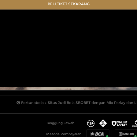
BELI TIKET SEKARANG
Fortunabola » Situs Judi Bola SBOBET dengan Mix Parlay dan Liv
Tanggung Jawab
Metode Pembayaran