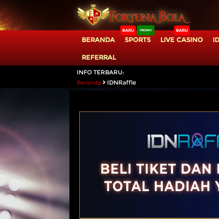
BARU
BARU
PROMO
BERANDA
SPORTS
LIVE CASINO
I
REFERRAL
INFO TERBARU:
Beranda
IDNRaffle