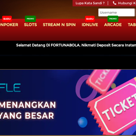
Lupa Kata Sandi ?
Hubungi K
BARU
BARU
PROMO
PROMO
DNPOKER
SLOTS
STREAM N SPIN
IDNLIVE
ARCADE
TAB
Selamat Datang Di FORTUNABOLA. Nikmati Deposit Secara Instan Tan