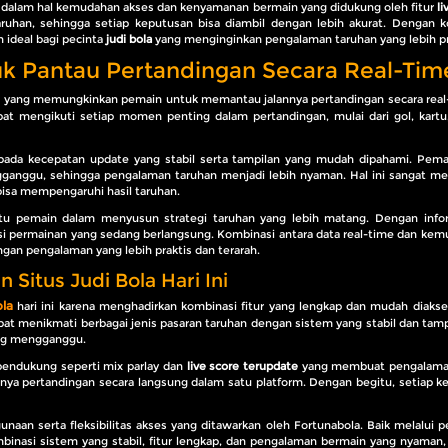
n dalam hal kemudahan akses dan kenyamanan bermain yang didukung oleh fitur
li
aruhan, sehingga setiap keputusan bisa diambil dengan lebih akurat. Dengan 
 ideal bagi pecinta
judi bola
yang menginginkan pengalaman taruhan yang lebih pra
uk Pantau Pertandingan Secara Real-Tim
 yang memungkinkan pemain untuk memantau jalannya pertandingan secara real-t
at mengikuti setiap momen penting dalam pertandingan, mulai dari gol, kart
pada kecepatan update yang stabil serta tampilan yang mudah dipahami. Pema
anggu, sehingga pengalaman taruhan menjadi lebih nyaman. Hal ini sangat m
 bisa mempengaruhi hasil taruhan.
 pemain dalam menyusun strategi taruhan yang lebih matang. Dengan inform
i permainan yang sedang berlangsung. Kombinasi antara data real-time dan kemu
gan pengalaman yang lebih praktis dan terarah.
 Situs Judi Bola Hari Ini
ola
hari ini karena menghadirkan kombinasi fitur yang lengkap dan mudah diaks
at menikmati berbagai jenis pasaran taruhan dengan sistem yang stabil dan tam
ang mengganggu.
r pendukung seperti mix parlay dan
live score terupdate
yang membuat pengalaman 
ya pertandingan secara langsung dalam satu platform. Dengan begitu, setiap k
aan serta fleksibilitas akses yang ditawarkan oleh Fortunabola. Baik melalui
inasi sistem yang stabil, fitur lengkap, dan pengalaman bermain yang nyaman,