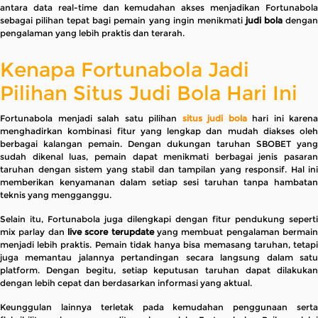
antara data real-time dan kemudahan akses menjadikan Fortunabola
sebagai pilihan tepat bagi pemain yang ingin menikmati
judi bola
denga
pengalaman yang lebih praktis dan terarah.
Kenapa Fortunabola Jadi
Pilihan Situs Judi Bola Hari Ini
Fortunabola menjadi salah satu pilihan
situs judi bola
hari ini karena
menghadirkan kombinasi fitur yang lengkap dan mudah diakses oleh
berbagai kalangan pemain. Dengan dukungan taruhan SBOBET yang
sudah dikenal luas, pemain dapat menikmati berbagai jenis pasaran
taruhan dengan sistem yang stabil dan tampilan yang responsif. Hal ini
memberikan kenyamanan dalam setiap sesi taruhan tanpa hambatan
teknis yang mengganggu.
Selain itu, Fortunabola juga dilengkapi dengan fitur pendukung seperti
mix parlay dan
live score terupdate
yang membuat pengalaman bermai
menjadi lebih praktis. Pemain tidak hanya bisa memasang taruhan, tetapi
juga memantau jalannya pertandingan secara langsung dalam satu
platform. Dengan begitu, setiap keputusan taruhan dapat dilakukan
dengan lebih cepat dan berdasarkan informasi yang aktual.
Keunggulan lainnya terletak pada kemudahan penggunaan serta