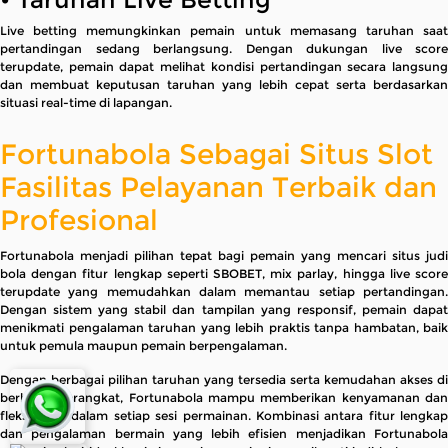
Live betting memungkinkan pemain untuk memasang taruhan saat
pertandingan sedang berlangsung. Dengan dukungan live score
terupdate, pemain dapat melihat kondisi pertandingan secara langsung
dan membuat keputusan taruhan yang lebih cepat serta berdasarkan
situasi real-time di lapangan.
Fortunabola Sebagai Situs Slot
Fasilitas Pelayanan Terbaik dan
Profesional
Fortunabola menjadi pilihan tepat bagi pemain yang mencari situs judi
bola dengan fitur lengkap seperti SBOBET, mix parlay, hingga live score
terupdate yang memudahkan dalam memantau setiap pertandingan.
Dengan sistem yang stabil dan tampilan yang responsif, pemain dapat
menikmati pengalaman taruhan yang lebih praktis tanpa hambatan, baik
untuk pemula maupun pemain berpengalaman.
Dengan berbagai pilihan taruhan yang tersedia serta kemudahan akses di
berbagai perangkat, Fortunabola mampu memberikan kenyamanan dan
fleksibilitas dalam setiap sesi permainan. Kombinasi antara fitur lengkap
dan pengalaman bermain yang lebih efisien menjadikan Fortunabola