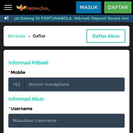
Beranda
MASUK
DAFTAR
Selamat Datang Di FORTUNABOLA. Nikmati Deposit Secara Instan 
Sports
BARU
PROMO
Live Casino
BARU
Daftar Akun
Beranda
›
Daftar
IDNPoker
BARU
Slots
PROMO
Informasi Pribadi
IDNLIVE
BARU
*
Mobile
Stream N Spin
+62
Arcade
PROMO
Informasi Akun
Table Games
*
Username
Lottery
BARU
PROMO
IDNRaffle