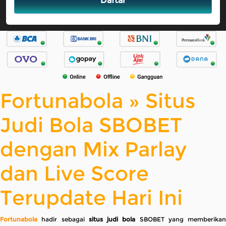
Daftar
Fortunabola » Situs
Judi Bola SBOBET
dengan Mix Parlay
dan Live Score
Terupdate Hari Ini
Fortunabola
hadir sebagai
situs judi bola
SBOBET yang memberikan