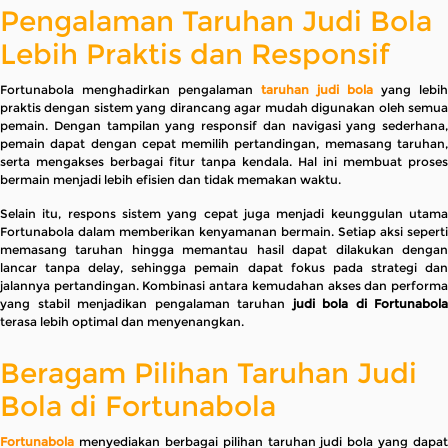
Pengalaman Taruhan Judi Bola
Lebih Praktis dan Responsif
Fortunabola menghadirkan pengalaman
taruhan judi bola
yang lebih
praktis dengan sistem yang dirancang agar mudah digunakan oleh semua
pemain. Dengan tampilan yang responsif dan navigasi yang sederhana,
pemain dapat dengan cepat memilih pertandingan, memasang taruhan,
serta mengakses berbagai fitur tanpa kendala. Hal ini membuat proses
bermain menjadi lebih efisien dan tidak memakan waktu.
Selain itu, respons sistem yang cepat juga menjadi keunggulan utama
Fortunabola dalam memberikan kenyamanan bermain. Setiap aksi seperti
memasang taruhan hingga memantau hasil dapat dilakukan dengan
lancar tanpa delay, sehingga pemain dapat fokus pada strategi dan
jalannya pertandingan. Kombinasi antara kemudahan akses dan performa
yang stabil menjadikan pengalaman taruhan
judi bola di Fortunabola
terasa lebih optimal dan menyenangkan.
Beragam Pilihan Taruhan Judi
Bola di Fortunabola
Fortunabola
menyediakan berbagai pilihan taruhan judi bola yang dapat