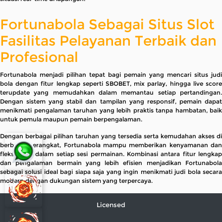
Fortunabola Sebagai Situs Slot
Fasilitas Pelayanan Terbaik dan
Profesional
Fortunabola menjadi pilihan tepat bagi pemain yang mencari situs judi
bola dengan fitur lengkap seperti SBOBET, mix parlay, hingga live score
terupdate yang memudahkan dalam memantau setiap pertandingan.
Dengan sistem yang stabil dan tampilan yang responsif, pemain dapat
menikmati pengalaman taruhan yang lebih praktis tanpa hambatan, baik
untuk pemula maupun pemain berpengalaman.
Dengan berbagai pilihan taruhan yang tersedia serta kemudahan akses di
berbagai perangkat, Fortunabola mampu memberikan kenyamanan dan
fleksibilitas dalam setiap sesi permainan. Kombinasi antara fitur lengkap
dan pengalaman bermain yang lebih efisien menjadikan Fortunabola
sebagai solusi ideal bagi siapa saja yang ingin menikmati judi bola secara
modern dengan dukungan sistem yang terpercaya.
Licensed