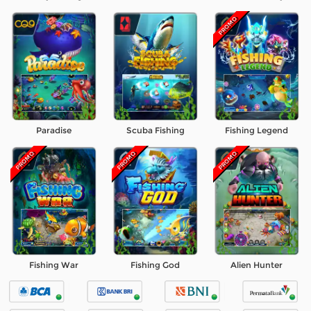
PROMO
Paradise
Scuba Fishing
Fishing Legend
PROMO
PROMO
PROMO
Fishing War
Fishing God
Alien Hunter