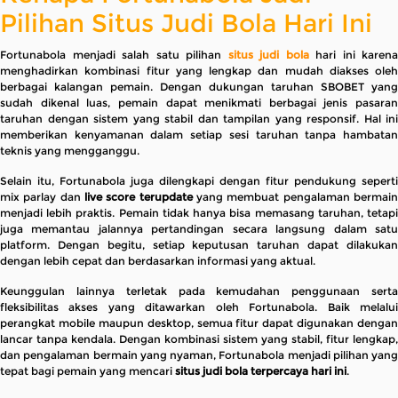
Pilihan Situs Judi Bola Hari Ini
Fortunabola menjadi salah satu pilihan
situs judi bola
hari ini karena
menghadirkan kombinasi fitur yang lengkap dan mudah diakses oleh
berbagai kalangan pemain. Dengan dukungan taruhan SBOBET yang
sudah dikenal luas, pemain dapat menikmati berbagai jenis pasaran
taruhan dengan sistem yang stabil dan tampilan yang responsif. Hal ini
memberikan kenyamanan dalam setiap sesi taruhan tanpa hambatan
teknis yang mengganggu.
Selain itu, Fortunabola juga dilengkapi dengan fitur pendukung seperti
mix parlay dan
live score terupdate
yang membuat pengalaman bermai
menjadi lebih praktis. Pemain tidak hanya bisa memasang taruhan, tetapi
juga memantau jalannya pertandingan secara langsung dalam satu
platform. Dengan begitu, setiap keputusan taruhan dapat dilakukan
dengan lebih cepat dan berdasarkan informasi yang aktual.
Keunggulan lainnya terletak pada kemudahan penggunaan serta
fleksibilitas akses yang ditawarkan oleh Fortunabola. Baik melalui
perangkat mobile maupun desktop, semua fitur dapat digunakan dengan
lancar tanpa kendala. Dengan kombinasi sistem yang stabil, fitur lengkap,
dan pengalaman bermain yang nyaman, Fortunabola menjadi pilihan yang
tepat bagi pemain yang mencari
situs judi bola terpercaya hari ini
.