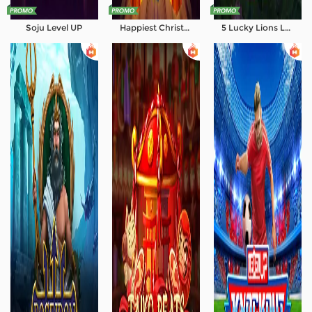
Soju Level UP
Happiest Christmas Tree Level UP
5 Lucky Lions Level UP