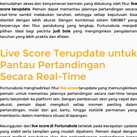
kemudahan akses dan kenyamanan bermain yang didukung oleh fitur
live
score terupdate
. Pemain dapat memantau jalannya pertandingan secara
real-time sambil melakukan taruhan, sehingga setiap keputusan bisa
diambil dengan lebih akurat. Dengan kombinasi sistem SBOBET yang
terpercaya dan fitur pendukung yang lengkap, Fortunabola menjadi
pilihan ideal bagi pecinta
judi bola
yang menginginkan pengalaman
taruhan yang lebih praktis dan efisien.
Live Score Terupdate untuk
Pantau Pertandingan
Secara Real-Time
Fortunabola menghadirkan fitur
live score
terupdate yang memungkinka
pemain untuk memantau jalannya pertandingan secara real-time tanpa
perlu berpindah ke platform lain. Dengan pembaruan skor yang cepat dan
akurat, pemain dapat mengikuti setiap momen penting dalam
pertandingan, mulai dari gol, kartu, hingga statistik permainan yang
membantu dalam membaca situasi di lapangan.
Keunggulan dari
live score di Fortunabola
terletak pada kecepatan updat
yang stabil serta tampilan yang mudah dipahami. Pemain dapat dengan
cepat melihat perubahan skor dan perkembangan pertandingan tanpa