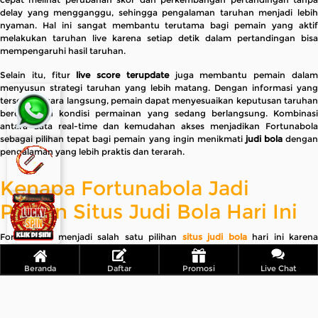
delay yang mengganggu, sehingga pengalaman taruhan menjadi lebih
nyaman. Hal ini sangat membantu terutama bagi pemain yang aktif
melakukan taruhan live karena setiap detik dalam pertandingan bisa
mempengaruhi hasil taruhan.
Selain itu, fitur
live score terupdate
juga membantu pemain dala
menyusun strategi taruhan yang lebih matang. Dengan informasi yang
tersedia secara langsung, pemain dapat menyesuaikan keputusan taruhan
berdasarkan kondisi permainan yang sedang berlangsung. Kombinasi
antara data real-time dan kemudahan akses menjadikan Fortunabola
sebagai pilihan tepat bagi pemain yang ingin menikmati
judi bola
denga
pengalaman yang lebih praktis dan terarah.
Kenapa Fortunabola Jadi
Pilihan Situs Judi Bola Hari Ini
Fortunabola menjadi salah satu pilihan
situs judi bola
hari ini karena
menghadirkan kombinasi fitur yang lengkap dan mudah diakses oleh
berbagai kalangan pemain. Dengan dukungan taruhan SBOBET yang
Beranda
Daftar
Promosi
Live Chat
sudah dikenal luas, pemain dapat menikmati berbagai jenis pasaran
taruhan dengan sistem yang stabil dan tampilan yang responsif. Hal ini
memberikan kenyamanan dalam setiap sesi taruhan tanpa hambatan
teknis yang mengganggu.