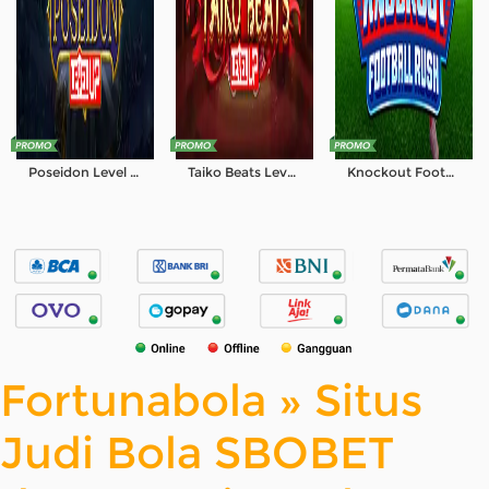
Poseidon Level UP
Taiko Beats Level UP
Knockout Football Rush Level UP
Fortunabola » Situs
Judi Bola SBOBET